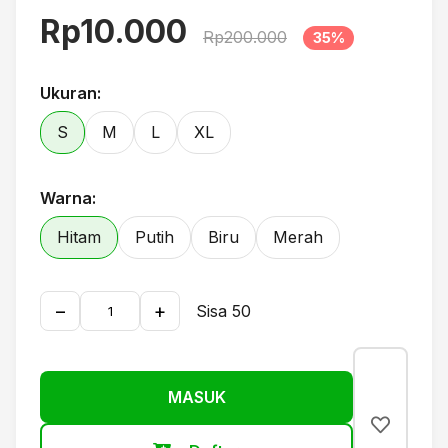
Rp10.000
Rp200.000
35%
Ukuran:
S
M
L
XL
Warna:
Hitam
Putih
Biru
Merah
−
+
Sisa 50
MASUK