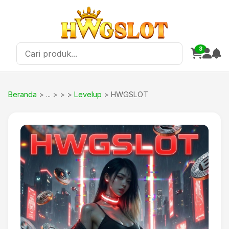
3
Beranda
>
>
Levelup
> HWGSLOT