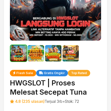
Flash Sale
Gratis Ongkir
Top Rated
HWGSLOT | Proses
Melesat Secepat Tuna
4.8 (235 ulasan)
Terjual 3rb+
Stok: 72