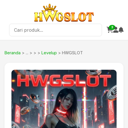
3
Beranda
>
>
Levelup
> HWGSLOT