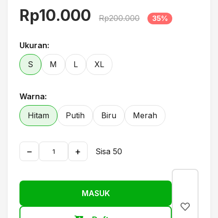
Rp10.000
Rp200.000
35%
Ukuran:
S
M
L
XL
Warna:
Hitam
Putih
Biru
Merah
−
+
Sisa 50
MASUK