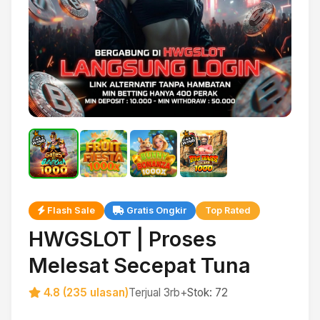
Flash Sale
Gratis Ongkir
Top Rated
HWGSLOT | Proses
Melesat Secepat Tuna
4.8 (235 ulasan)
Terjual 3rb+
Stok: 72